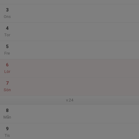
3
Ons
4
Tor
5
Fre
6
Lör
7
Sön
v.24
8
Mån
9
Tis