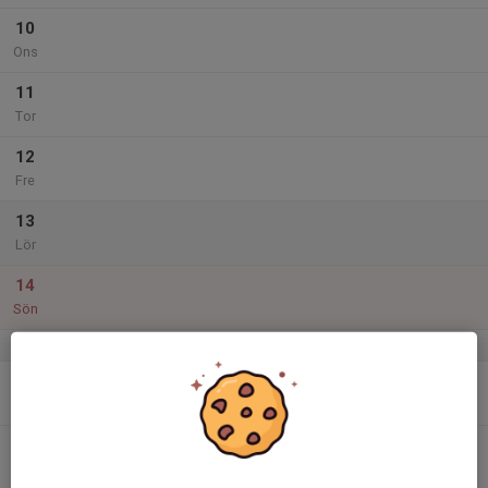
10
Ons
11
Tor
12
Fre
13
Lör
14
Sön
v.25
15
Mån
16
Tis