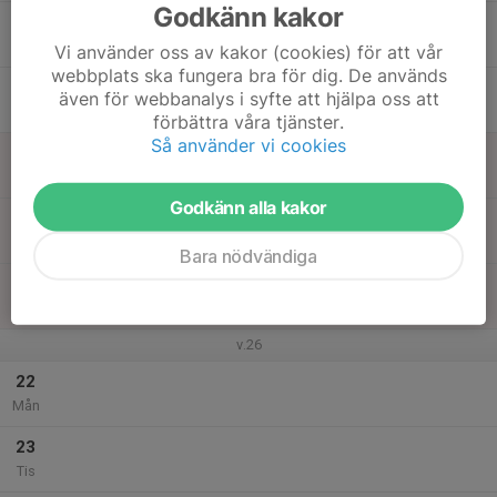
Godkänn kakor
17
Ons
Vi använder oss av kakor (cookies) för att vår
webbplats ska fungera bra för dig. De används
18
även för webbanalys i syfte att hjälpa oss att
Tor
förbättra våra tjänster.
Så använder vi cookies
19
Fre
Godkänn alla kakor
20
Lör
Bara nödvändiga
21
Sön
v.26
22
Mån
23
Tis