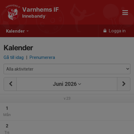
Varnhems IF
Innebandy
Logga in
Kalender
Kalender
Gå till idag
|
Prenumerera
Juni 2026
v.23
1
Mån
2
Tis