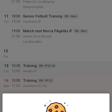
21:00
Pojkar Div 4 Lidköping
Stenportsplan
11
18:00
Senior Fotboll Träning
FB - Herr
19:30
Tor
Varnhems IP
19:00
Match mot Norra Fågelås IF
FB - Herr
21:00
Herrar, Div 6 Skövde
Landbyvallen
12
Fre
13
10:30
Träning
FB - P12-14
12:00
Lör
Axvalls IP
14
10:00
Träning
FB - PF 21
11:00
Sön
Varnhems IP UTE
10:00
Träning
FB - PF19-20
11:30
Varnhems Konstgräsplan
16:30
Träning
FB - P09-10-11