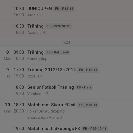
10:30
JUNICUPEN
FB - P12-14
16:00
Ardala IP
16:30
Träning
FB - P09-10-11
18:00
Axevalla IP
v.24
8
09:00
Träning
FB - Gåfotboll
10:00
Mån
Konstgräsplan
9
17:30
Träning 2012/13+2014
FB - P12-14
19:00
Tis
Axvalls IP
18:00
Senior Fotboll Träning
FB - Herr
19:30
Varnhems IP
10
18:30
Match mot Skara FC vit
FB - P12-14
20:30
Ons
Pojkar Div 9 Lidköping
Sparbanken Arena D
19:00
Match mot Lidköpings FK
FB - P09-10-11