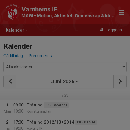
Varnhems IF
MAGI - Motion, Aktivitet, Gemenskap & Idrott
Logga in
Kalender
Kalender
Gå till idag
|
Prenumerera
Juni 2026
v.23
1
09:00
Träning
FB - Gåfotboll
10:00
Mån
Konstgräsplan
2
17:30
Träning 2012/13+2014
FB - P12-14
19:00
Tis
Axvalls IP