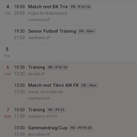
4
18:00
Match mot BK Trix
FB - P12-14
20:00
Tor
Pojkar Div 8 Mariestad
Varnhems IP
19:30
Senior Fotboll Träning
FB - Herr
21:00
Varnhems IP
5
Fre
6
10:30
Träning
FB - P12-14
12:00
Lör
Axvalls IP
13:00
Match mot Tibro AIK FK
FB - Herr
15:00
Herrar, Div 6 Skövde
Varnhems IP
7
10:00
Träning
FB - PF 21
11:00
Sön
Varnhems IP UTE
10:00
Sammandrag/Cup
FB - PF19-20
15:30
Björsäters IP