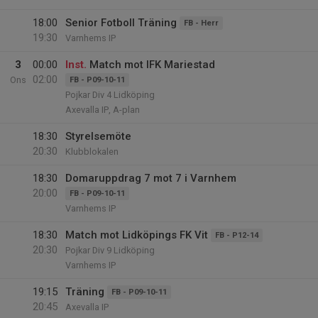
18:00
Senior Fotboll Träning
FB - Herr
19:30
Varnhems IP
3
00:00
Inst.
Match mot IFK Mariestad
02:00
Ons
FB - P09-10-11
Pojkar Div 4 Lidköping
Axevalla IP, A-plan
18:30
Styrelsemöte
20:30
Klubblokalen
18:30
Domaruppdrag 7 mot 7 i Varnhem
20:00
FB - P09-10-11
Varnhems IP
18:30
Match mot Lidköpings FK Vit
FB - P12-14
20:30
Pojkar Div 9 Lidköping
Varnhems IP
19:15
Träning
FB - P09-10-11
20:45
Axevalla IP