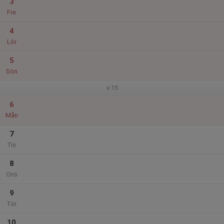
3
Fre
4
Lör
5
Sön
v.15
6
Mån
7
Tis
8
Ons
9
Tor
10