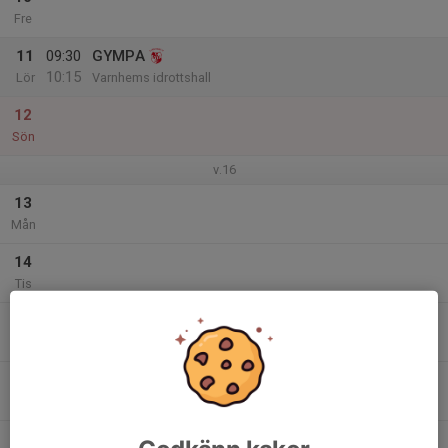
Fre
11
09:30
GYMPA
10:15
Lör
Varnhems idrottshall
12
Sön
v.16
13
Mån
14
Tis
15
Ons
16
Tor
17