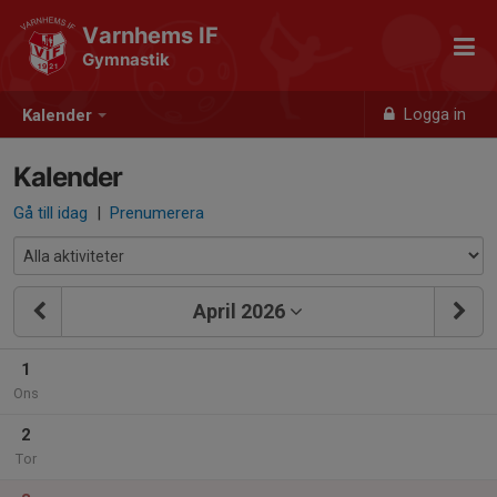
Varnhems IF
Gymnastik
Logga in
Kalender
Kalender
Gå till idag
|
Prenumerera
April 2026
1
Ons
2
Tor