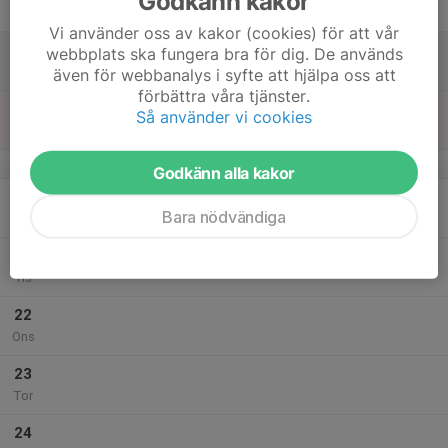
Godkänn kakor
Fre
Vi använder oss av kakor (cookies) för att vår
18
09:30
GYMPA
webbplats ska fungera bra för dig. De används
10:15
Lör
Varnhems idrottshall
även för webbanalys i syfte att hjälpa oss att
förbättra våra tjänster.
19
Så använder vi cookies
Sön
v.17
Godkänn alla kakor
20
Bara nödvändiga
Mån
21
Tis
22
Ons
23
Tor
24