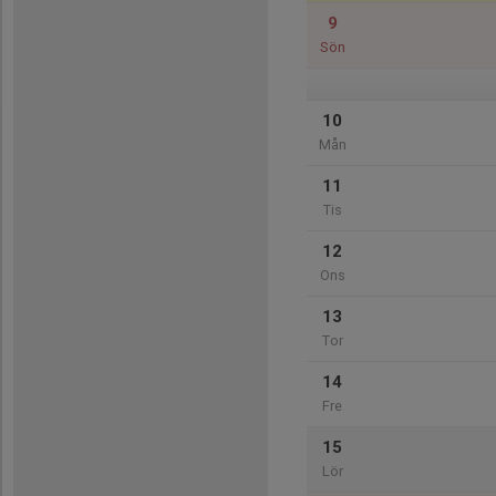
9
Sön
10
Mån
11
Tis
12
Ons
13
Tor
14
Fre
15
Lör