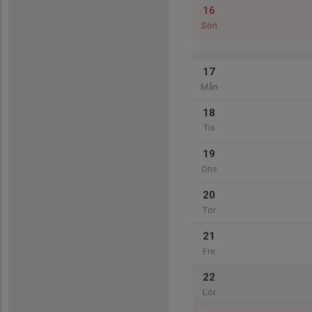
16
Sön
17
Mån
18
Tis
19
Ons
20
Tor
21
Fre
22
Lör