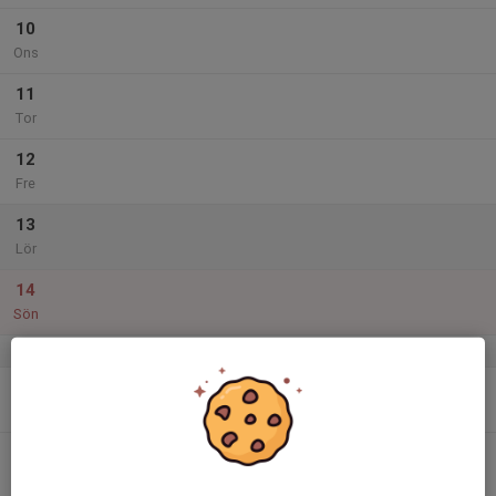
10
Ons
11
Tor
12
Fre
13
Lör
14
Sön
v.25
15
Mån
16
Tis