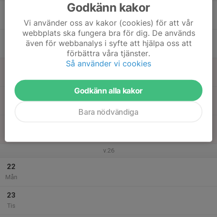
Godkänn kakor
17
Ons
Vi använder oss av kakor (cookies) för att vår
webbplats ska fungera bra för dig. De används
18
även för webbanalys i syfte att hjälpa oss att
Tor
förbättra våra tjänster.
Så använder vi cookies
19
Fre
Godkänn alla kakor
20
Lör
Bara nödvändiga
21
Sön
v.26
22
Mån
23
Tis