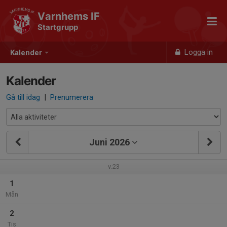
Varnhems IF
Startgrupp
Logga in
Kalender
Kalender
Gå till idag
|
Prenumerera
Juni 2026
v.23
1
Mån
2
Tis