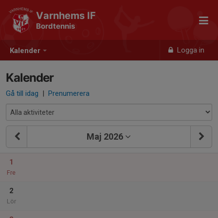
Varnhems IF
Bordtennis
Logga in
Kalender
Kalender
Gå till idag
|
Prenumerera
Maj 2026
1
Fre
2
Lör