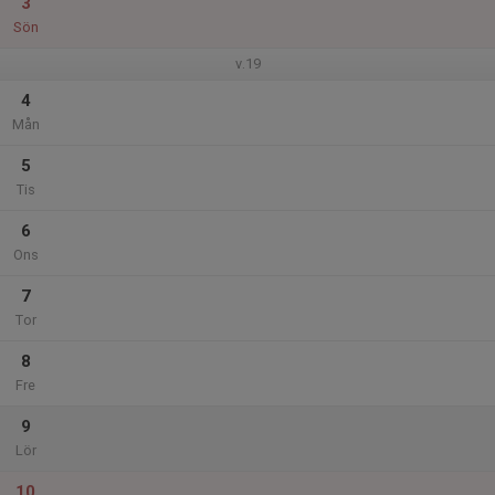
3
Sön
v.19
4
Mån
5
Tis
6
Ons
7
Tor
8
Fre
9
Lör
10