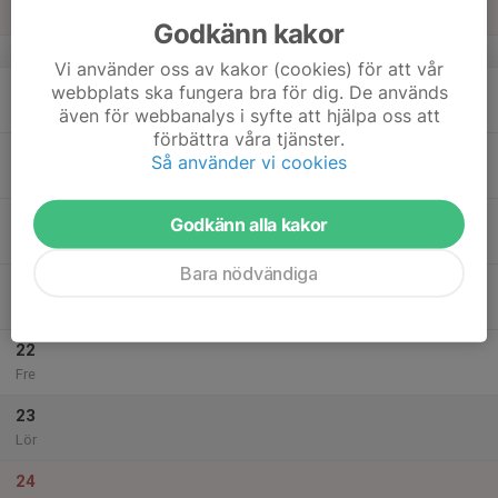
Sön
Godkänn kakor
v.21
Vi använder oss av kakor (cookies) för att vår
18
webbplats ska fungera bra för dig. De används
Mån
även för webbanalys i syfte att hjälpa oss att
förbättra våra tjänster.
19
Så använder vi cookies
Tis
20
Godkänn alla kakor
Ons
Bara nödvändiga
21
Tor
22
Fre
23
Lör
24