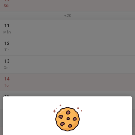
Sön
v.20
11
Mån
12
Tis
13
Ons
14
Tor
15
Fre
16
Lör
17