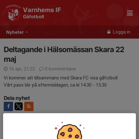
Varnhems IF
Gåfotboll
Logga in
Nyheter
Deltagande i Hälsomässan Skara 22
maj
16 apr, 21:23
0 kommentarer
Vi kommer att tillsammans med Skara FC visa gåfotboll.
Vårt pass blir på eftermiddagen, ca kl 14.30 - 15.30
Dela nyhet
Tidigare nyheter