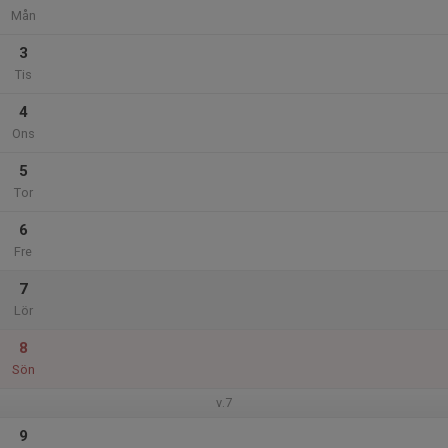
Mån
3
Tis
4
Ons
5
Tor
6
Fre
7
Lör
8
Sön
v.7
9