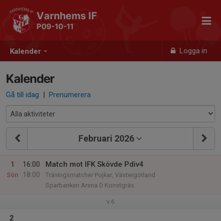
Varnhems IF
P09-10-11
Logga in
Kalender
Kalender
Gå till idag
|
Prenumerera
Februari 2026
1
16:00
Match mot IFK Skövde Pdiv4
18:00
Sön
Träningsmatcher Pojkar, Västergötland
Sparbanken Arena D Konstgräs
v.6
2