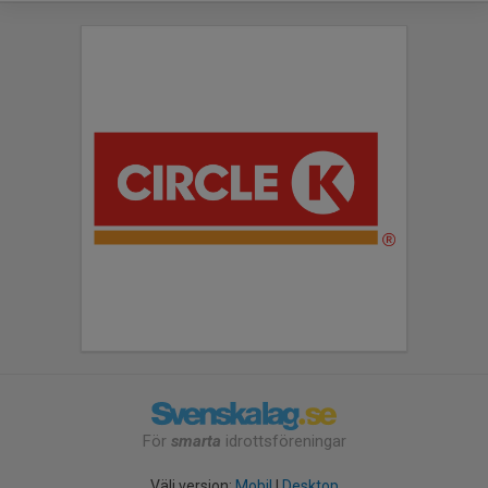
För
smarta
idrottsföreningar
Välj version:
Mobil
|
Desktop