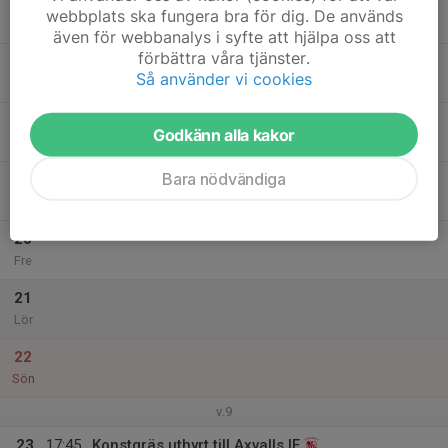
16
17:45
Konstgräs uthyrt till Axvalls IF
webbplats ska fungera bra för dig. De används
19:15
Mån
Varnhem Konstgräset
även för webbanalys i syfte att hjälpa oss att
förbättra våra tjänster.
17
Så använder vi cookies
Tis
18
Godkänn alla kakor
Ons
Bara nödvändiga
19
Tor
20
Fre
21
Lör
22
Sön
v.9
23
17:45
Konstgräs uthyrt till Axvalls IF