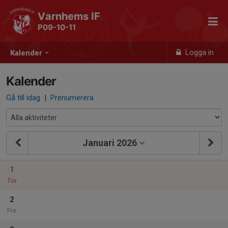
Varnhems IF
P09-10-11
Logga in
Kalender
Kalender
Gå till idag
|
Prenumerera
Januari 2026
1
Tor
2
Fre