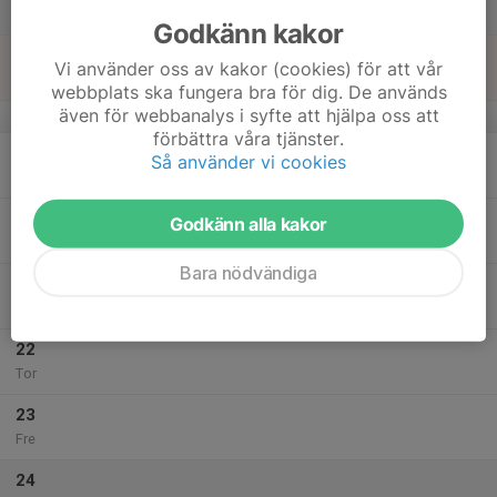
Lör
Godkänn kakor
18
Vi använder oss av kakor (cookies) för att vår
Sön
webbplats ska fungera bra för dig. De används
även för webbanalys i syfte att hjälpa oss att
v.4
förbättra våra tjänster.
19
Så använder vi cookies
Mån
20
Godkänn alla kakor
Tis
Bara nödvändiga
21
Ons
22
Tor
23
Fre
24