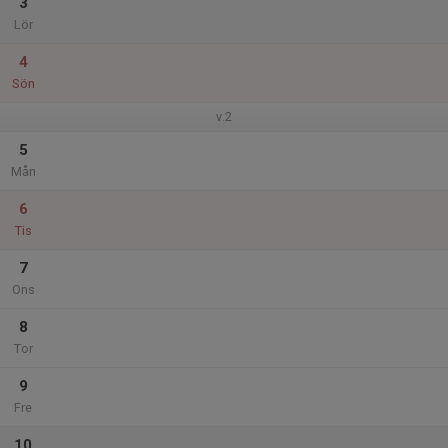
3
Lör
4
Sön
v.2
5
Mån
6
Tis
7
Ons
8
Tor
9
Fre
10