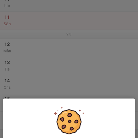
Lör
11
Sön
v.3
12
Mån
13
Tis
14
Ons
15
Tor
16
Fre
17