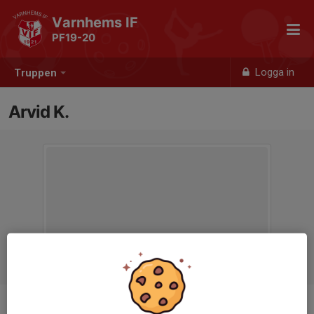
Varnhems IF
PF19-20
Logga in
Truppen
Arvid K.
Titel
Tränare