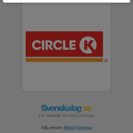
För
smarta
idrottsföreningar
Välj version:
Mobil
|
Desktop