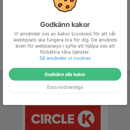
Mobil visas bara för inloggade
E-post visas bara för inloggade
Arvid Krantz
Godkänn kakor
Tränare
Mobil visas bara för inloggade
Vi använder oss av kakor (cookies) för att vår
E-post visas bara för inloggade
webbplats ska fungera bra för dig. De används
även för webbanalys i syfte att hjälpa oss att
förbättra våra tjänster.
Så använder vi cookies
Godkänn alla kakor
Bara nödvändiga