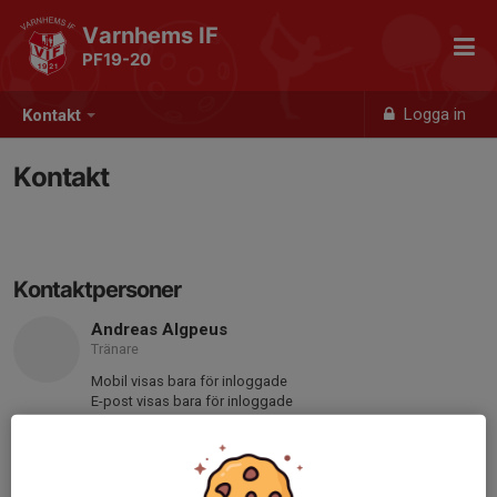
Varnhems IF
PF19-20
Logga in
Kontakt
Kontakt
Kontaktpersoner
Andreas Algpeus
Tränare
Mobil visas bara för inloggade
E-post visas bara för inloggade
Joel Beckman
Tränare