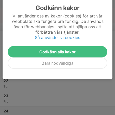
Lör
Godkänn kakor
18
Vi använder oss av kakor (cookies) för att vår
Sön
webbplats ska fungera bra för dig. De används
även för webbanalys i syfte att hjälpa oss att
v.4
förbättra våra tjänster.
19
Så använder vi cookies
Mån
20
Godkänn alla kakor
Tis
Bara nödvändiga
21
Ons
22
Tor
23
Fre
24