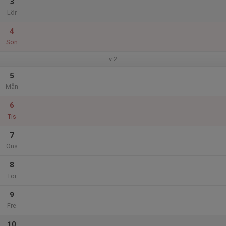
3
Lör
4
Sön
v.2
5
Mån
6
Tis
7
Ons
8
Tor
9
Fre
10