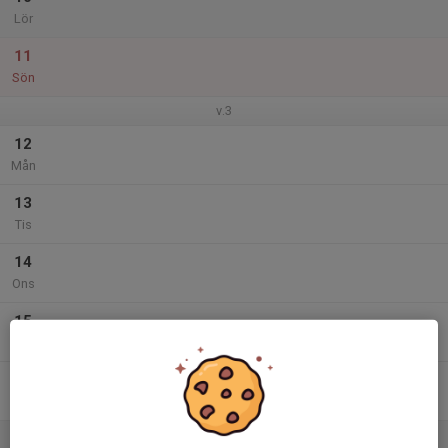
Lör
11
Sön
v.3
12
Mån
13
Tis
14
Ons
15
Tor
16
Fre
17