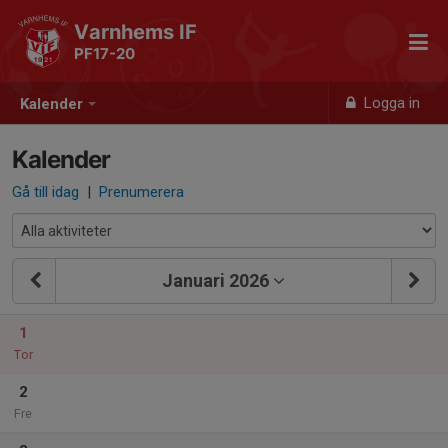
Varnhems IF
PF17-20
Logga in
Kalender
Kalender
Gå till idag
|
Prenumerera
Januari 2026
1
Tor
2
Fre