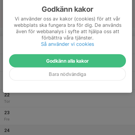
Lör
Godkänn kakor
18
Vi använder oss av kakor (cookies) för att vår
Sön
webbplats ska fungera bra för dig. De används
även för webbanalys i syfte att hjälpa oss att
v.43
förbättra våra tjänster.
19
Så använder vi cookies
Mån
20
Godkänn alla kakor
Tis
Bara nödvändiga
21
Ons
22
Tor
23
Fre
24