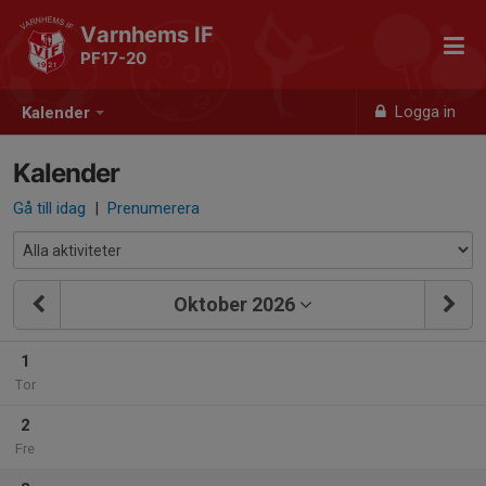
Varnhems IF
PF17-20
Logga in
Kalender
Kalender
Gå till idag
|
Prenumerera
Oktober 2026
1
Tor
2
Fre