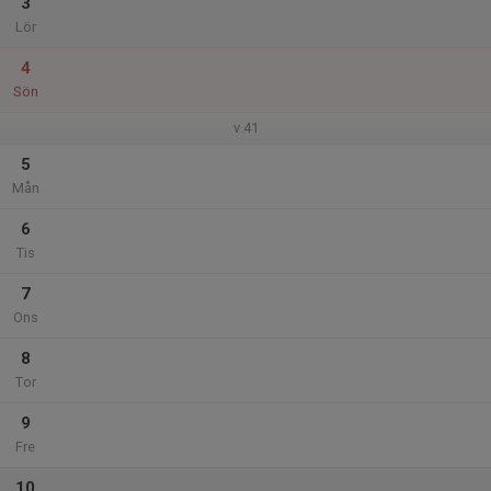
3
Lör
4
Sön
v.41
5
Mån
6
Tis
7
Ons
8
Tor
9
Fre
10