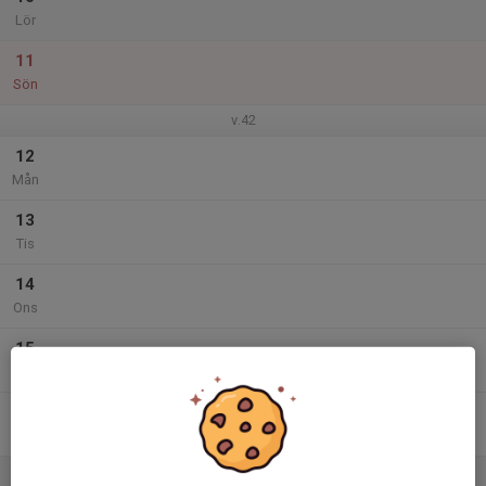
Lör
11
Sön
v.42
12
Mån
13
Tis
14
Ons
15
Tor
16
Fre
17