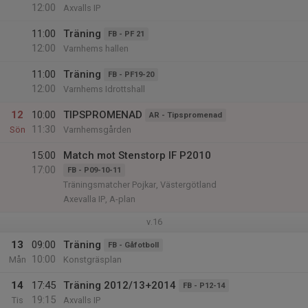
12:00
Axvalls IP
11:00
Träning
FB - PF 21
12:00
Varnhems hallen
11:00
Träning
FB - PF19-20
12:00
Varnhems Idrottshall
12
10:00
TIPSPROMENAD
AR - Tipspromenad
11:30
Sön
Varnhemsgården
15:00
Match mot Stenstorp IF P2010
17:00
FB - P09-10-11
Träningsmatcher Pojkar, Västergötland
Axevalla IP, A-plan
v.16
13
09:00
Träning
FB - Gåfotboll
10:00
Mån
Konstgräsplan
14
17:45
Träning 2012/13+2014
FB - P12-14
19:15
Tis
Axvalls IP