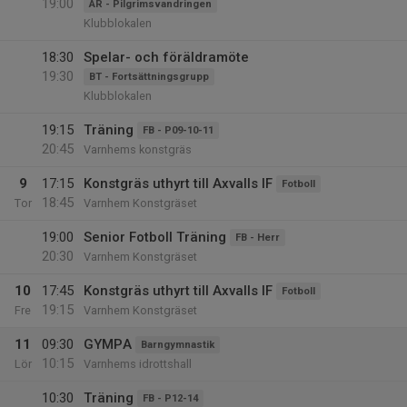
19:00
AR - Pilgrimsvandringen
Klubblokalen
18:30
Spelar- och föräldramöte
19:30
BT - Fortsättningsgrupp
Klubblokalen
19:15
Träning
FB - P09-10-11
20:45
Varnhems konstgräs
9
17:15
Konstgräs uthyrt till Axvalls IF
Fotboll
18:45
Tor
Varnhem Konstgräset
19:00
Senior Fotboll Träning
FB - Herr
20:30
Varnhem Konstgräset
10
17:45
Konstgräs uthyrt till Axvalls IF
Fotboll
19:15
Fre
Varnhem Konstgräset
11
09:30
GYMPA
Barngymnastik
10:15
Lör
Varnhems idrottshall
10:30
Träning
FB - P12-14