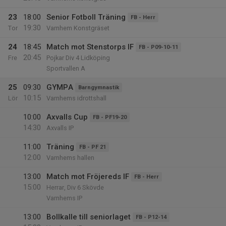
23
18:00
Senior Fotboll Träning
FB - Herr
19:30
Tor
Varnhem Konstgräset
24
18:45
Match mot Stenstorps IF
FB - P09-10-11
20:45
Fre
Pojkar Div 4 Lidköping
Sportvallen A
25
09:30
GYMPA
Barngymnastik
10:15
Lör
Varnhems idrottshall
10:00
Axvalls Cup
FB - PF19-20
14:30
Axvalls IP
11:00
Träning
FB - PF 21
12:00
Varnhems hallen
13:00
Match mot Fröjereds IF
FB - Herr
15:00
Herrar, Div 6 Skövde
Varnhems IP
13:00
Bollkalle till seniorlaget
FB - P12-14