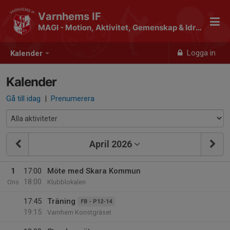
Varnhems IF
MAGI - Motion, Aktivitet, Gemenskap & Idrott
Logga in
Kalender
Kalender
Gå till idag
|
Prenumerera
April 2026
1
17:00
Möte med Skara Kommun
18:00
Ons
Klubblokalen
17:45
Träning
FB - P12-14
19:15
Varnhem Konstgräset