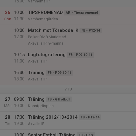
15:00
Varnhems IP
26
10:00
TIPSPROMENAD
AR - Tipspromenad
11:30
Sön
Varnhemsgården
10:00
Match mot Töreboda IK
FB - P12-14
12:00
Pojkar Div 8 Mariestad
Axevalla IP, 9-manna
10:15
Lagfotografering
FB - P09-10-11
11:00
Axevalla IP
16:30
Träning
FB - P09-10-11
18:00
Axevalla IP
v.18
27
09:00
Träning
FB - Gåfotboll
10:00
Mån
Konstgräsplan
28
17:30
Träning 2012/13+2014
FB - P12-14
19:00
Tis
Axvalls IP
18:00
Senior Fotboll Träning
FB - Herr