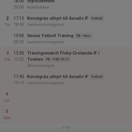
18:00
Styrelsemöte
20:00
Klubblokalen
2
17:15
Konstgräs uthyrt till Axvalls IF
Fotboll
18:45
Tor
Varnhem Konstgräset
19:00
Senior Fotboll Träning
FB - Herr
20:30
Varnhem Konstgräset
3
13:30
Träningsmatch Floby-Grolanda IF /
15:30
Tomten
Fre
FB - P09-10-11
Ållevi Konstgräs
17:45
Konstgräs uthyrt till Axvalls IF
Fotboll
19:15
Varnhem Konstgräset
4
Lör
5
Sön
v.15