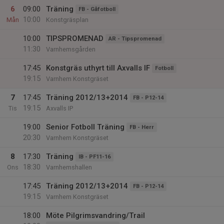
6
09:00
Träning
FB - Gåfotboll
10:00
Mån
Konstgräsplan
10:00
TIPSPROMENAD
AR - Tipspromenad
11:30
Varnhemsgården
17:45
Konstgräs uthyrt till Axvalls IF
Fotboll
19:15
Varnhem Konstgräset
7
17:45
Träning 2012/13+2014
FB - P12-14
19:15
Tis
Axvalls IP
19:00
Senior Fotboll Träning
FB - Herr
20:30
Varnhem Konstgräset
8
17:30
Träning
IB - PF11-16
18:30
Ons
Varnhemshallen
17:45
Träning 2012/13+2014
FB - P12-14
19:15
Varnhem Konstgräset
18:00
Möte Pilgrimsvandring/Trail