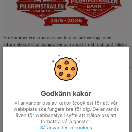
Här kommer vi närmare presentera respektive lopp med
information, kartor, banprofiler och annat smått och gott. Klicka
dig in på det lopp du söker information om via menyn på
vänstersidan eller via respektive lopps knapp här på denna sida.
Om våra lopp
PILGRIMSTRAILEN - LÅNG
Godkänn kakor
Vi använder oss av kakor (cookies) för att vår
Om våra lopp
webbplats ska fungera bra för dig. De används
PILGRIMSTRAILEN - KORT
även för webbanalys i syfte att hjälpa oss att
förbättra våra tjänster.
Så använder vi cookies