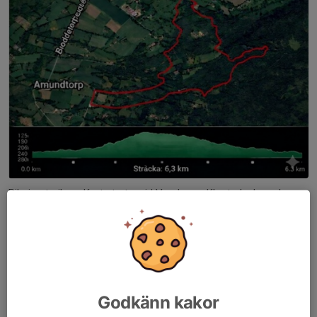
Pilgrimstrailen - Kort startar vid Varnhems Klosterkyrka och
liksom barn och långa banan rundar löparna Klostersjön och upp
över kullen på andra sidan sjön.
Väl nere från kullen viker man av höger och bort mot grinden
som tar en upp i skogen och Rosenstigen, där sedan stigningen
uppför mördarbacken tar vid.
Godkänn kakor