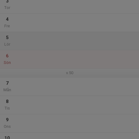
3
Tor
4
Fre
5
Lör
6
Sön
v.50
7
Mån
8
Tis
9
Ons
10