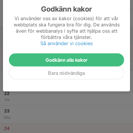
Tor
Godkänn kakor
18
Vi använder oss av kakor (cookies) för att vår
Fre
webbplats ska fungera bra för dig. De används
även för webbanalys i syfte att hjälpa oss att
19
förbättra våra tjänster.
Lör
Så använder vi cookies
20
Sön
Godkänn alla kakor
v.52
Bara nödvändiga
21
Mån
22
Tis
23
Ons
24