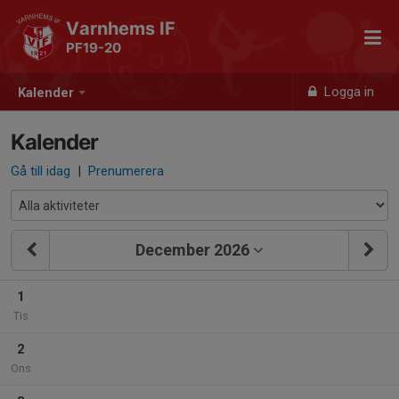
Varnhems IF
PF19-20
Logga in
Kalender
Kalender
Gå till idag
|
Prenumerera
December 2026
1
Tis
2
Ons