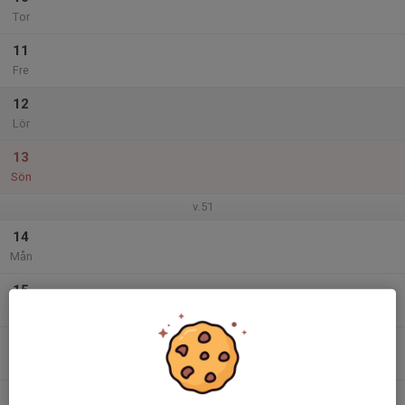
Tor
11
Fre
12
Lör
13
Sön
v.51
14
Mån
15
Tis
16
Ons
17