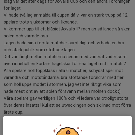
Idag var det åter dags för Axvalls Cup och den andra i ordningen
för laget.
Vi hade två lag anmälda till cupen då vi var en stark trupp på 12
spelare trots sjukdomar och liknande.
Vi kommer upp till ett blåsigt Axvalls IP men än så länge så sken
solen och värmde oss
Lagen hade sina första matcher samtidigt och vi hade en bra
och stark publik som stöttade lagen.
Det var långt mellan matcherna sedan med varierat väder som
även innehöll en kortare hagelskur för ena laget mitt i match 2.
Alla spelare höll toppklass i alla 6 matcher, schysst spel mot
varandra och motståndarna, bra stöttande föräldrar med fler
som höll uppe modet i stormen, jag vet inte riktigt vilka som
hade mest ont av att solen försvann mellan molnen dock ;)
Våra spelare gav verkligen 100% och vi ledare var otroligt stolta
över deras insatts! Kul att se utvecklingen och skillnad mot förra
årets cup.
Det gick bara lägga in en bild här i nyheten men länkar till vårat
bildgalleri för fler bilder på båda lagen vid prisutdelningen