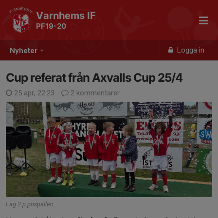
Varnhems IF
PF19-20
Logga in
Nyheter
Cup referat från Axvalls Cup 25/4
25 apr, 22:23
2 kommentarer
Lag 2 p prispallen