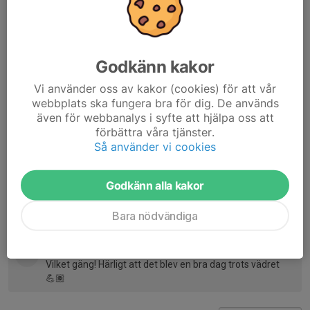
https://www.varnhemsif.se/varnhemsif-fotboll-pf19-
20/bildgalleri/115451/axvalls-cup-25-april-2026
Bra kämpat alla tjejer och killar!
Godkänn kakor
Vi använder oss av kakor (cookies) för att vår
Ledarna
webbplats ska fungera bra för dig. De används
även för webbanalys i syfte att hjälpa oss att
Dela nyhet
förbättra våra tjänster.
Så använder vi cookies
Kommentarer
Godkänn alla kakor
Andreas B.
26 apr, 09:57
Bara nödvändiga
Grymt jobb! Så kul att säsongen är igång👍
Ellen B.
26 apr, 11:26
Vilket gäng! Härligt att det blev en bra dag trots vädret
💪🏽