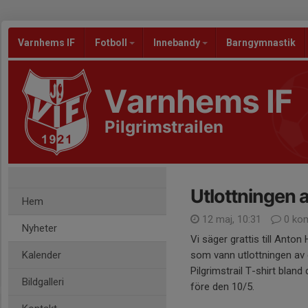
Varnhems IF
Fotboll
Innebandy
Barngymnastik
Varnhems IF
Pilgrimstrailen
Utlottningen 
Hem
12 maj, 10:31
0 ko
Nyheter
Vi säger grattis till Anton
Kalender
som vann utlottningen av 
Pilgrimstrail T-shirt blan
Bildgalleri
före den 10/5.