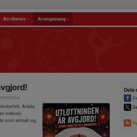
Bordtennis
Arrangemang
avgjord!
Dela 
mmentarer
De
 Höckerfelt, Ardala
De
en exklusiv
d de som anmält sig
Ny