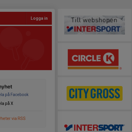
Logga in
nyhet
la på Facebook
la på X
heter via RSS