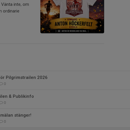
? Vänta inte, om
n ordinarie
för Pilgrimstrailen 2026
0
ilen & Publikinfo
0
anmälan stänger!
0